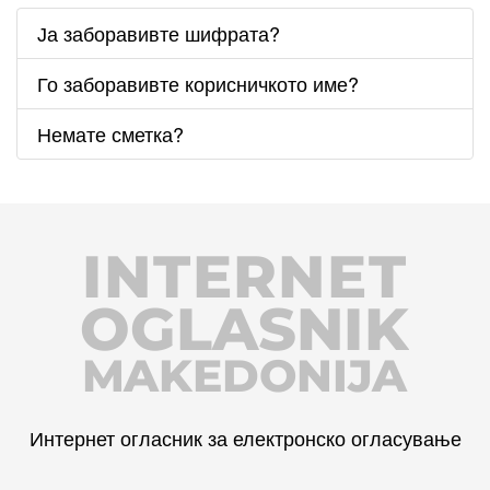
Ја заборавивте шифрата?
Го заборавивте корисничкото име?
Немате сметка?
INTERNET
OGLASNIK
MAKEDONIJA
Интернет огласник за електронско огласување