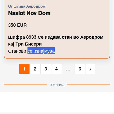
Општина Аеродром
Nasiot Nov Dom
350
EUR
Шифра 8933 Се издава стан во Аеродром
кај Три Бисери
Станови
се изнајмува
1
2
3
4
…
6
реклама