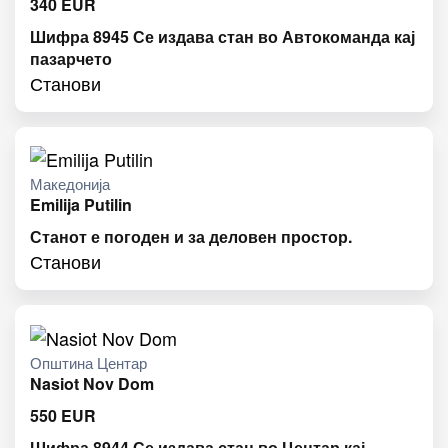
340
EUR
Шифра 8945 Се издава стан во Автокоманда кај
пазарчето
Станови
Македонија
Emilija Putilin
Станот е погоден и за деловен простор.
Станови
Општина Центар
Nasiot Nov Dom
550
EUR
Шифра 8944 Се издава стан во Центар кај