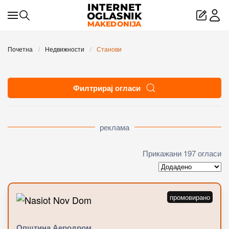
Skip to main content
Почетна
Недвижности
Станови
Филтрирај огласи
реклама
Прикажани 197 огласи
Општина Аеродром