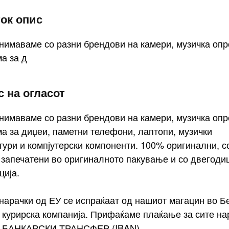
ток опис
нимаваме со разни брендови на камери, музичка опр
а за д
 на огласот
нимаваме со разни брендови на камери, музичка опр
а за диџеи, паметни телефони, лаптопи, музички
тури и компјутерски компоненти. 100% оригинални, 
 запечатени во оригиналното пакување и со двегод
ција.
нарачки од ЕУ се испраќаат од нашиот магацин во Б
 курирска компанија. Прифаќаме плаќање за сите на
у БАНКАРСКИ ТРАНСФЕР (IBAN).