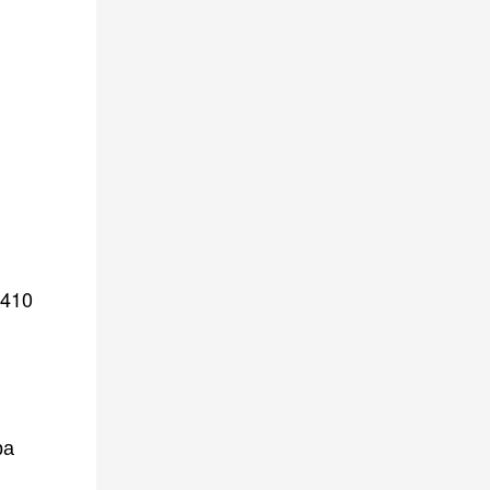
.410
ра