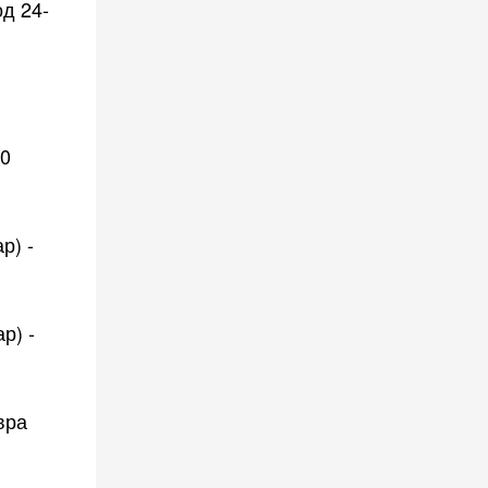
д 24-
10
р) -
р) -
вра