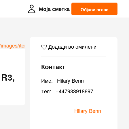
Моја сметка
Објави оглас
Додади во омилени
Контакт
 R3,
Име:
Hilary Benn
Тел:
+447933918697
Hilary Benn