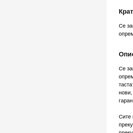
Кра
Се за
опрем
Опис
Се за
опрем
таста
нови,
гаран
Сите 
преку
прек