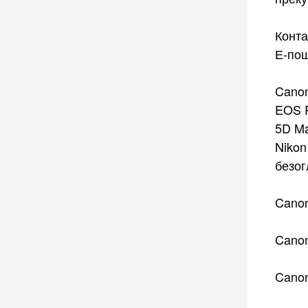
Конта
Е-по
Canon
EOS R
5D Ma
Nikon
безо
Canon
Canon
Canon