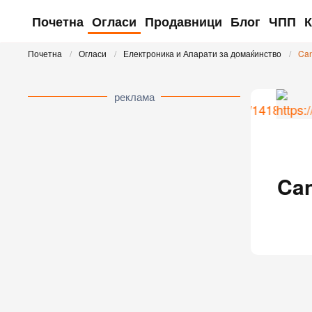
Почетна
Огласи
Продавници
Блог
ЧПП
К
Skip to main content
Почетна
Огласи
Електроника и Апарати за домаќинство
Can
реклама
Can