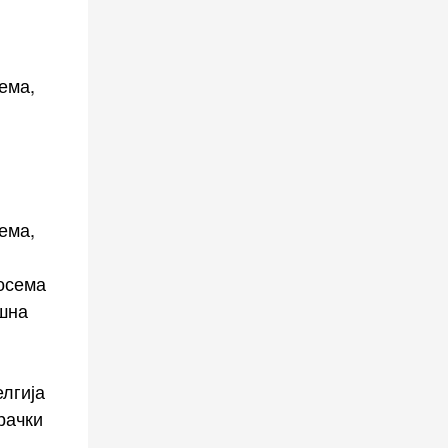
ема,
ема,
сосема
ишна
елгија
рачки