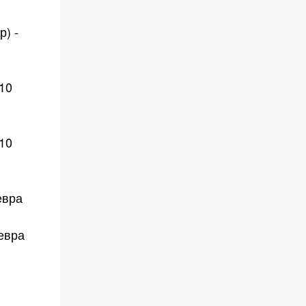
) -
010
510
евра
евра