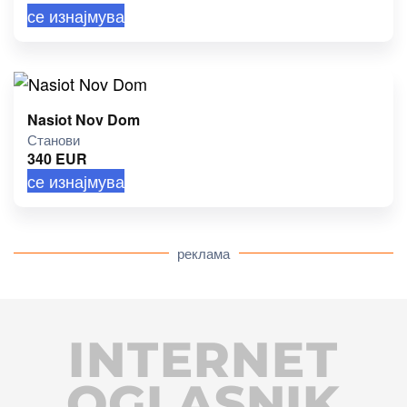
се изнајмува
Nasiot Nov Dom
Станови
340
EUR
се изнајмува
реклама
INTERNET
OGLASNIK