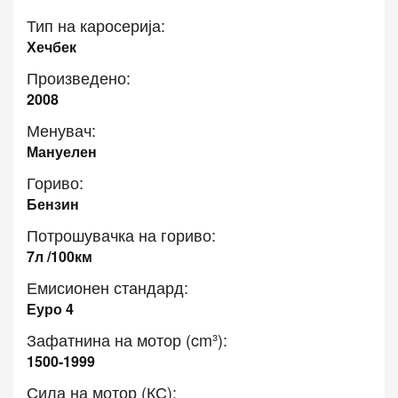
Тип на каросерија:
Хечбек
Произведено:
2008
Менувач:
Мануелен
Гориво:
Бензин
Потрошувачка на гориво:
7л /100км
Емисионен стандард:
Еуро 4
Зафатнина на мотор (cm³):
1500-1999
Сила на мотор (КС):