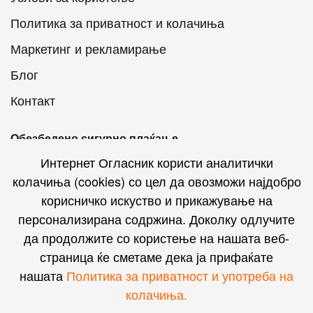
Политика за приватност и колачиња
Маркетинг и рекламирање
Блог
Контакт
Обезбедено сигурно плаќање
Интернет Огласник користи аналитички
колачиња (cookies) со цел да овозможи најдобро
корисничко искуство и прикажување на
персонализирана содржина. Доколку одлучите
Интернет Огласник на социјалните мрежи
да продолжите со користење на нашата веб-
страница ќе сметаме дека ја прифаќате
нашата
Политика за приватност и употреба на
колачиња.