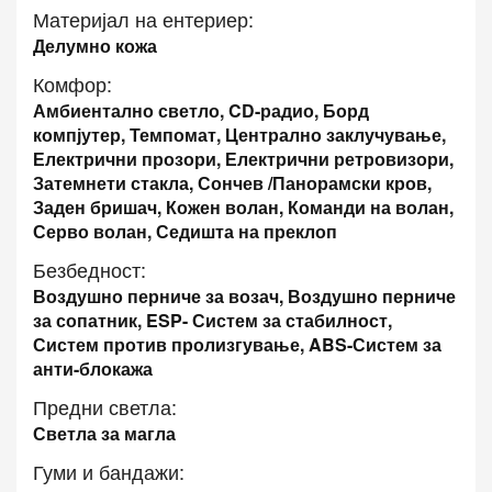
Материјал на ентериер:
Делумно кожа
Комфор:
Амбиентално светло, CD-радио, Борд
компјутер, Темпомат, Централно заклучување,
Електрични прозори, Електрични ретровизори,
Затемнети стакла, Сончев /Панорамски кров,
Заден бришач, Кожен волан, Команди на волан,
Серво волан, Седишта на преклоп
Безбедност:
Воздушно перниче за возач, Воздушно перниче
за сопатник, ESP- Систем за стабилност,
Систем против пролизгување, ABS-Систем за
анти-блокажа
Предни светла:
Светла за магла
Гуми и бандажи: