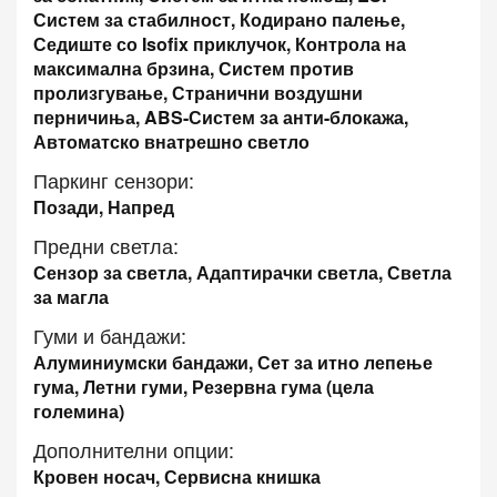
Систем за стабилност, Кодирано палење,
Седиште со Isofix приклучок, Контрола на
максимална брзина, Систем против
пролизгување, Странични воздушни
перничиња, ABS-Систем за анти-блокажа,
Автоматско внатрешно светло
Паркинг сензори:
Позади, Напред
Предни светла:
Сензор за светла, Адаптирачки светла, Светла
за магла
Гуми и бандажи:
Алуминиумски бандажи, Сет за итно лепење
гума, Летни гуми, Резервна гума (цела
големина)
Дополнителни опции:
Кровен носач, Сервисна книшка