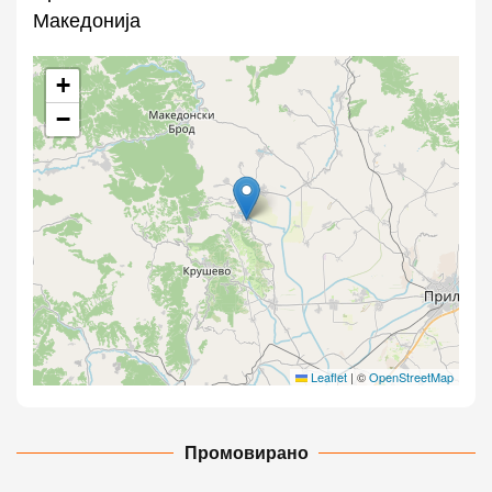
Македонија
+
−
Leaflet
|
©
OpenStreetMap
Промовирано