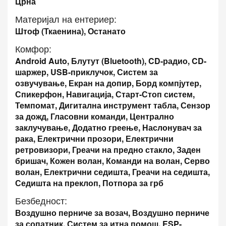
Црна
Материјал на ентериер:
Штоф (Ткаенина), Останато
Комфор:
Android Auto, Блутут (Bluetooth), CD-радио, CD-
шаржер, USB-приклучок, Систем за
озвучување, Екран на допир, Борд компјутер,
Спикерфон, Навигација, Старт-Стоп систем,
Темпомат, Дигитална инструмент табла, Сензор
за дожд, Гласовни команди, Централно
заклучување, Додатно греење, Наслонувач за
рака, Електрични прозори, Електрични
ретровизори, Греачи на предно стакло, Заден
бришач, Кожен волан, Команди на волан, Серво
волан, Електрични седишта, Греачи на седишта,
Седишта на преклоп, Потпора за грб
Безбедност:
Воздушно перниче за возач, Воздушно перниче
за сопатник, Систем за итна помош, ESP-