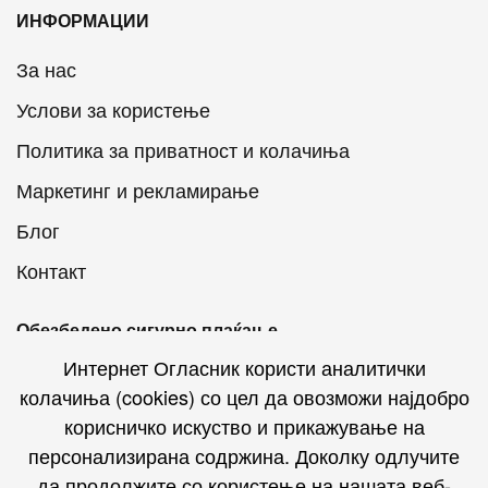
ИНФОРМАЦИИ
За нас
Услови за користење
Политика за приватност и колачиња
Маркетинг и рекламирање
Блог
Контакт
Обезбедено сигурно плаќање
Интернет Огласник користи аналитички
колачиња (cookies) со цел да овозможи најдобро
корисничко искуство и прикажување на
персонализирана содржина. Доколку одлучите
Интернет Огласник на социјалните мрежи
да продолжите со користење на нашата веб-