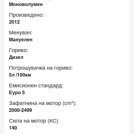
Моноволумен
Произведено:
2012
Менувач:
Мануелен
Гориво:
Дизел
Потрошувачка на гориво:
5л /100км
Емисионен стандард:
Еуро 5
Зафатнина на мотор (cm³):
2000-2499
Сила на мотор (КС):
140