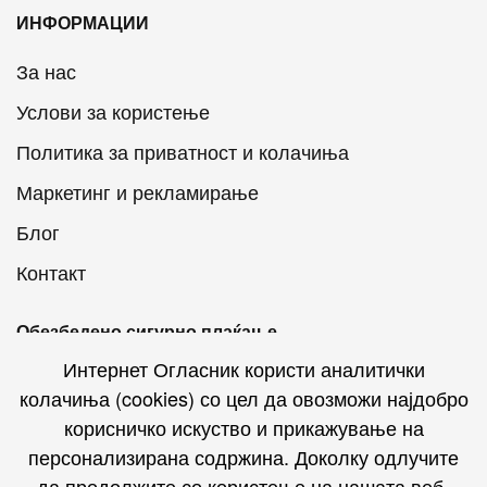
ИНФОРМАЦИИ
За нас
Услови за користење
Политика за приватност и колачиња
Маркетинг и рекламирање
Блог
Контакт
Обезбедено сигурно плаќање
Интернет Огласник користи аналитички
колачиња (cookies) со цел да овозможи најдобро
корисничко искуство и прикажување на
персонализирана содржина. Доколку одлучите
Интернет Огласник на социјалните мрежи
да продолжите со користење на нашата веб-