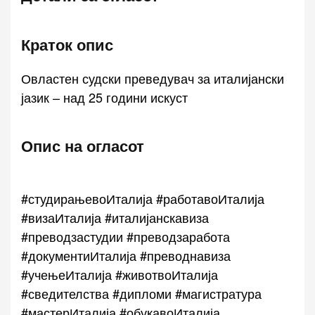
Краток опис
Овластен судски преведувач за италијански
јазик – над 25 години искуст
Опис на огласот
#студирањевоИталија #работавоИталија
#визаИталија #италијанскавиза
#преводзастудии #преводзаработа
#документиИталија #преводнавиза
#учењеИталија #животвоИталија
#сведителства #дипломи #магистратура
#мастерИталија #обукавоИталија