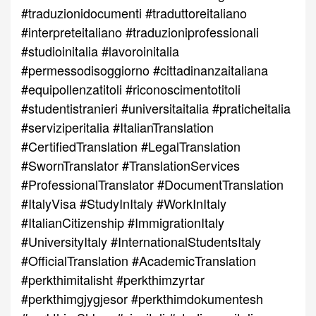
#traduzionidocumenti #traduttoreitaliano
#interpreteitaliano #traduzioniprofessionali
#studioinitalia #lavoroinitalia
#permessodisoggiorno #cittadinanzaitaliana
#equipollenzatitoli #riconoscimentotitoli
#studentistranieri #universitaitalia #praticheitalia
#serviziperitalia #ItalianTranslation
#CertifiedTranslation #LegalTranslation
#SwornTranslator #TranslationServices
#ProfessionalTranslator #DocumentTranslation
#ItalyVisa #StudyInItaly #WorkInItaly
#ItalianCitizenship #ImmigrationItaly
#UniversityItaly #InternationalStudentsItaly
#OfficialTranslation #AcademicTranslation
#perkthimitalisht #perkthimzyrtar
#perkthimgjygjesor #perkthimdokumentesh