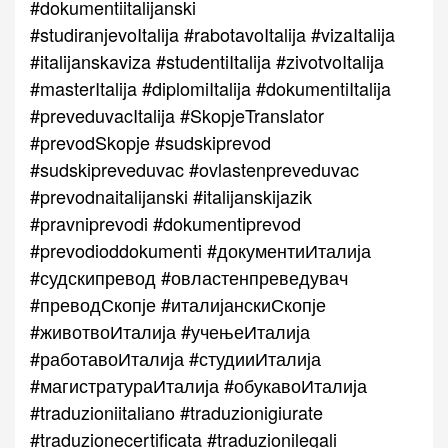
#dokumentiitalijanski
#studiranjevoItalija #rabotavoItalija #vizaItalija
#italijanskaviza #studentiItalija #zivotvoItalija
#masterItalija #diplomiItalija #dokumentiItalija
#preveduvacItalija #SkopjeTranslator
#prevodSkopje #sudskiprevod
#sudskipreveduvac #ovlastenpreveduvac
#prevodnaitalijanski #italijanskijazik
#pravniprevodi #dokumentiprevod
#prevodioddokumenti #документиИталија
#судскипревод #овластенпреведувач
#преводСкопје #италијанскиСкопје
#животвоИталија #учењеИталија
#работавоИталија #студииИталија
#магистратураИталија #обукавоИталија
#traduzioniitaliano #traduzionigiurate
#traduzionecertificata #traduzionilegali