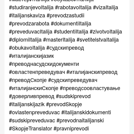
#studiranjevoItalija #rabotavoItalija #vizaItalija
#italijanskaviza #prevodzastudii
#prevodzarabota #dokumentiItalija
#preveduvacItalija #studentiItalija #zivotvoItalija
#diplomiItalija #masterItalija #svetitelstvaItalija
#obukavoItalija #судскипревод
#италијанскијазик
#преводнасудскидокументи
#овластенпреведувач #италијанскипревод
#преводСкопје #судскипреведувач
#италијанскиСкопје #преводсоовластување
#доверливпревод #sudskiprevod
#italijanskijazik #prevodSkopje
#ovlastenpreveduvac #italijanskidokumenti
#sudskipreveduvac #prevodnaitalijanski
#SkopjeTranslator #pravniprevodi