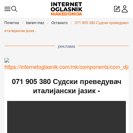
Skip to main content
Почетна
baram maz
Останато
071 905 380 Судски преведувач
италијански јазик -
реклама
071 905 380 Судски преведувач
италијански јазик -