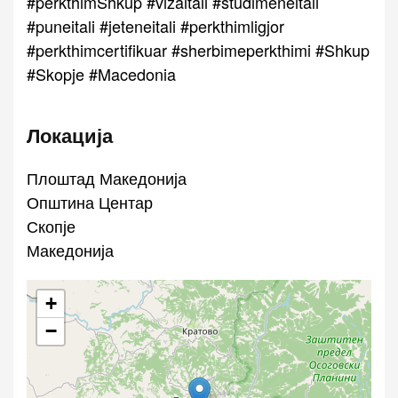
#perkthimShkup #vizaitali #studimeneitali
#puneitali #jeteneitali #perkthimligjor
#perkthimcertifikuar #sherbimeperkthimi #Shkup
#Skopje #Macedonia
Локација
Плоштад Македонија
Општина Центар
Скопје
Македонија
+
−