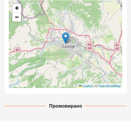
+
−
Leaflet
|
©
OpenStreetMap
Промовирано