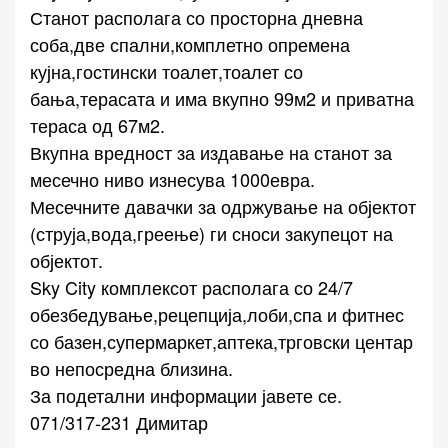
Станот располага со просторна дневна
соба,две спални,комплетно опремена
кујна,гостински тоалет,тоалет со
бања,терасата и има вкупно 99м2 и приватна
тераса од 67м2.
Вкупна вредност за издавање на станот за
месечно ниво изнесува 1000евра.
Месечните давачки за одржување на објектот
(струја,вода,греење) ги сноси закупецот на
објектот.
Sky City комплексот располага со 24/7
обезбедување,рецепција,лоби,спа и фитнес
со базен,супермаркет,аптека,трговски центар
во непосредна близина.
За подетални информации јавете се.
071/317-231 Димитар