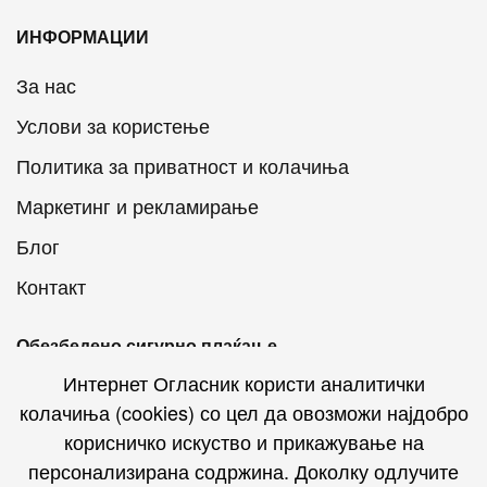
ИНФОРМАЦИИ
За нас
Услови за користење
Политика за приватност и колачиња
Маркетинг и рекламирање
Блог
Контакт
Обезбедено сигурно плаќање
Интернет Огласник користи аналитички
колачиња (cookies) со цел да овозможи најдобро
корисничко искуство и прикажување на
персонализирана содржина. Доколку одлучите
Интернет Огласник на социјалните мрежи