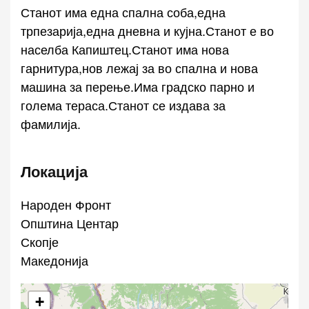
Станот има една спална соба,една
трпезарија,една дневна и кујна.Станот е во
населба Капиштец.Станот има нова
гарнитура,нов лежај за во спална и нова
машина за перење.Има градско парно и
голема тераса.Станот се издава за
фамилија.
Локација
Народен Фронт
Општина Центар
Скопје
Македонија
+