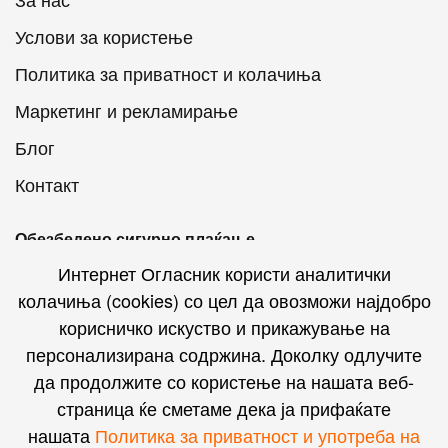
Услови за користење
Политика за приватност и колачиња
Маркетинг и рекламирање
Блог
Контакт
Обезбедено сигурно плаќање
Интернет Огласник користи аналитички
колачиња (cookies) со цел да овозможи најдобро
корисничко искуство и прикажување на
персонализирана содржина. Доколку одлучите
Интернет Огласник на социјалните мрежи
да продолжите со користење на нашата веб-
страница ќе сметаме дека ја прифаќате
нашата
Политика за приватност и употреба на