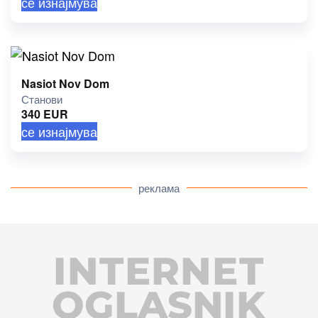
се изнајмува
Nasiot Nov Dom
Станови
340
EUR
се изнајмува
реклама
INTERNET
OGLASNIK