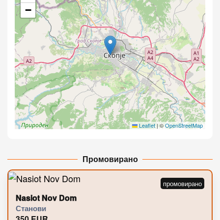
−
Leaflet
|
©
OpenStreetMap
Промовирано
Nasiot Nov Dom
Станови
350
EUR