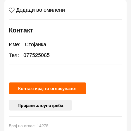
Додади во омилени
Контакт
Име:
Стојанка
Тел:
077525065
Контактирај го огласувачот
Пријави злоупотреба
Број на оглас: 14275