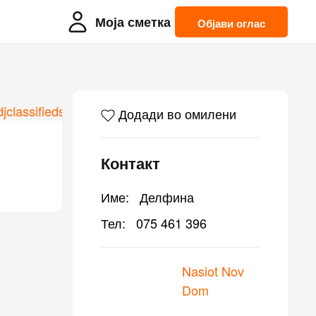
Моја сметка
Објави оглас
Додади во омилени
Контакт
Име:
Делфина
Тел:
075 461 396
Nasiot Nov
Dom