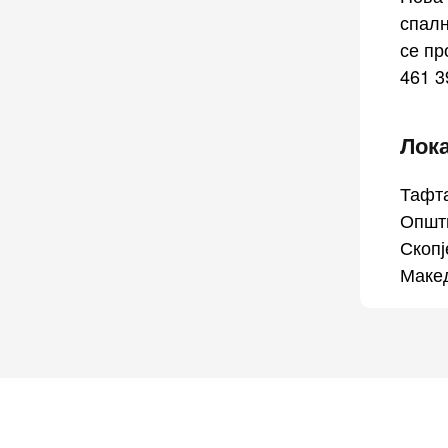
спалн
се пр
461 3
Лок
Тафт
Општ
Скопј
Маке