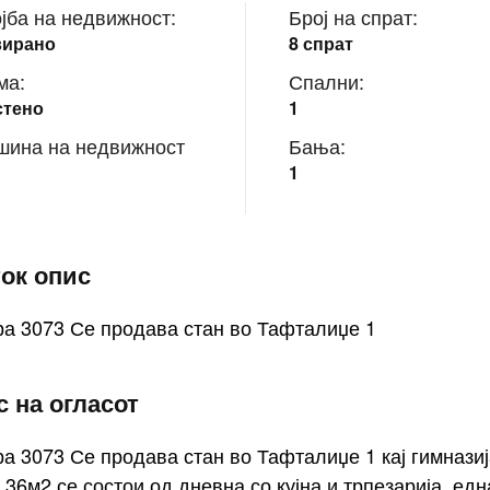
јба на недвижност:
Број на спрат:
вирано
8 спрат
ма:
Спални:
стено
1
шина на недвижност
Бања:
1
ток опис
а 3073 Се продава стан во Тафталиџе 1
 на огласот
 3073 Се продава стан во Тафталиџе 1 кај гимнази
,36м2 се состои од дневна со кујна и трпезарија, едн