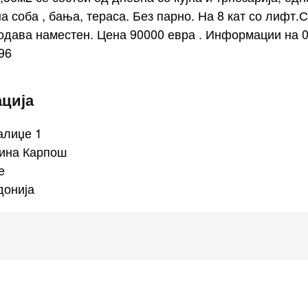
а соба , бања, тераса. Без парно. На 8 кат со лифт.
одава наместен. Цена 90000 евра . Информации на 
96
ација
алиџе 1
ина Карпош
е
донија