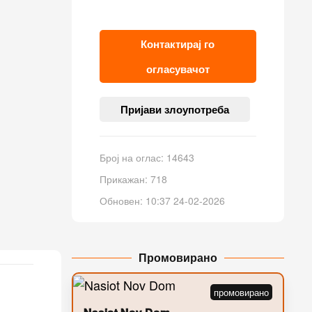
Контактирај го
огласувачот
Пријави злоупотреба
Број на оглас: 14643
Прикажан: 718
Обновен: 10:37 24-02-2026
Промовирано