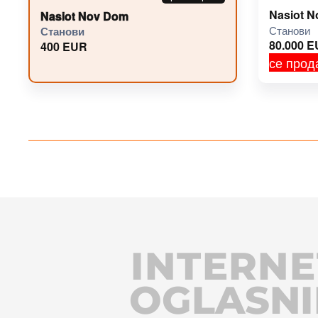
Nasiot 
Nasiot Nov Dom
Станови
Станови
80.000
E
400
EUR
се прод
INTERNE
OGLASNI