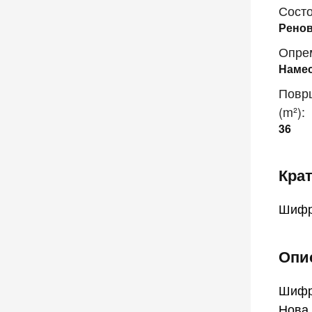
Состо
Рено
Опре
Наме
Повр
(m²):
36
Кра
Шифр
Опис
Шифра
Нова 