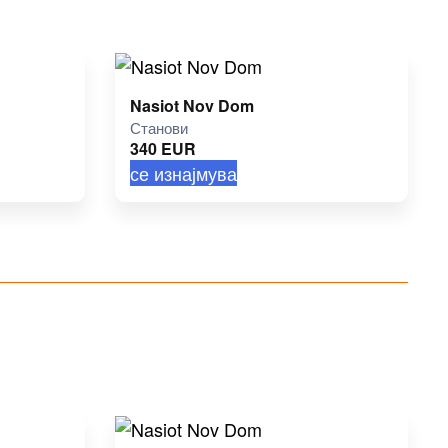
Nasiot Nov Dom
Станови
340
EUR
се изнајмува