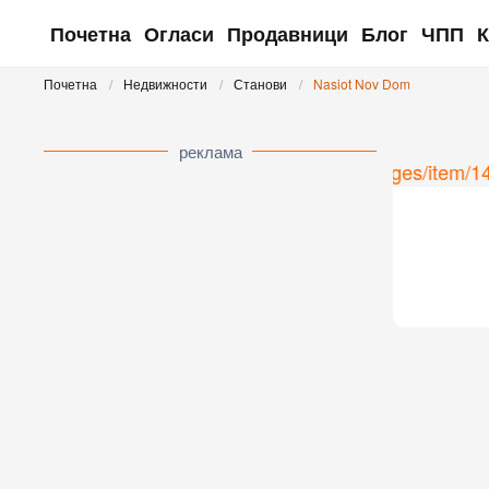
Почетна
Огласи
Продавници
Блог
ЧПП
К
Skip to main content
Почетна
Недвижности
Станови
Nasiot Nov Dom
реклама