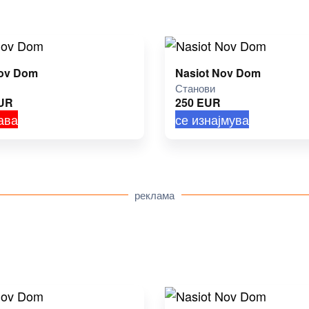
Nov Dom
Nasiot Nov Dom
Станови
UR
250
EUR
ава
се изнајмува
реклама