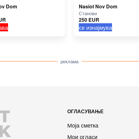
Nov Dom
Nasiot Nov Dom
Станови
UR
250
EUR
ава
се изнајмува
реклама
T
ОГЛАСУВАЊЕ
K
Моја сметка
Мои огласи