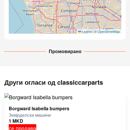
Leaflet
|
©
OpenStreetMap
Промовирано
Други огласи од classiccarparts
Borgward Isabella bumpers
Земјоделски машини
1
MKD
се продава