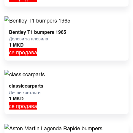
Bentley T1 bumpers 1965
Делови за пловила
1
MKD
се продава
classiccarparts
Лични контакти
1
MKD
се продава